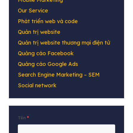
Our Service
Phát triển web và code
Quản trị website
Quản trị website thương mại điện tử
Quảng cáo Facebook
Quảng cáo Google Ads
Search Engine Marketing – SEM
Social network
Tên
*