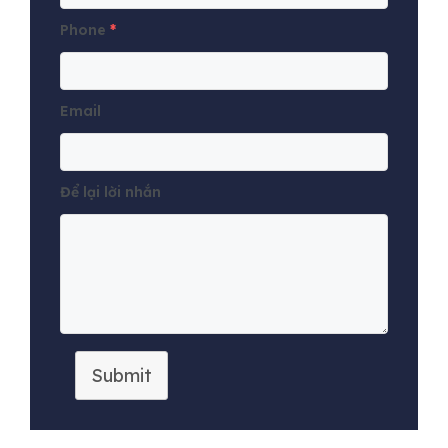
Phone
*
Email
Để lại lời nhắn
Submit