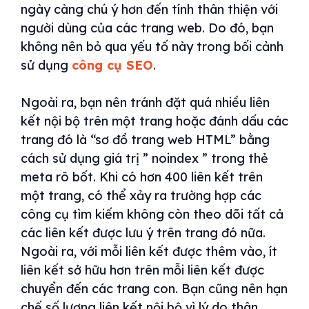
ngày càng chú ý hơn đến tính thân thiện với
người dùng của các trang web. Do đó, bạn
không nên bỏ qua yếu tố này trong bối cảnh
sử dụng
công cụ SEO
.
Ngoài ra, bạn nên tránh đặt quá nhiều liên
kết nội bộ trên một trang hoặc đánh dấu các
trang đó là “sơ đồ trang web HTML” bằng
cách sử dụng giá trị ” noindex ” trong thẻ
meta rô bốt. Khi có hơn 400 liên kết trên
một trang, có thể xảy ra trường hợp các
công cụ tìm kiếm không còn theo dõi tất cả
các liên kết được lưu ý trên trang đó nữa.
Ngoài ra, với mỗi liên kết được thêm vào, ít
liên kết sở hữu hơn trên mỗi liên kết được
chuyển đến các trang con. Bạn cũng nên hạn
chế số lượng liên kết nội bộ vì lý do thân