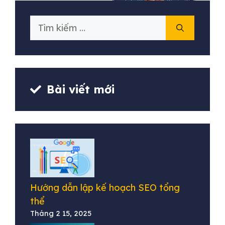
Tìm
kiếm
cho:
Bài viết mới
Hướng dẫn lập kế hoạch SEO tổng
thể
Tháng 2 15, 2025