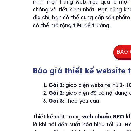
mình một trang web hiệu quả là một
chóng và tiết kiệm nhất. Bạn cũng kh
địa chỉ, bạn có thể cung cấp sản phẩm
có thể mở rộng tiêu đề trường.
BÁO 
Báo giá thiết kế website t
Gói 1:
giao diện website: từ 1- 10
Gói 2:
giao diện đã có nội dung c
Gói 3:
theo yêu cầu
Thiết kế một trang
web chuẩn SEO
kh
là khi nói đến suất hóa hiệu tối ưu. 