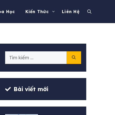
óa Học
Kiến Thức
Liên Hệ
Tìm
kiếm
cho:
Bài viết mới