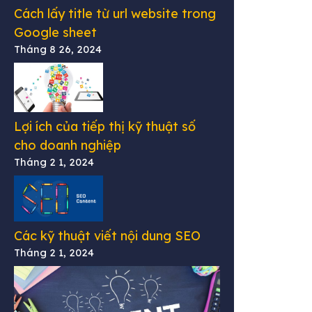
Cách lấy title từ url website trong
Google sheet
Tháng 8 26, 2024
Lợi ích của tiếp thị kỹ thuật số
cho doanh nghiệp
Tháng 2 1, 2024
Các kỹ thuật viết nội dung SEO
Tháng 2 1, 2024