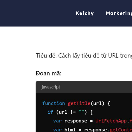
Chuyển
đến
Keichy
Marketin
nội
dung