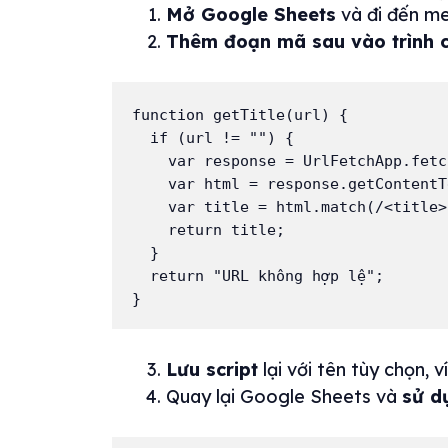
Mở Google Sheets
và đi đến m
Thêm đoạn mã sau vào trình 
function getTitle(url) {

  if (url != "") {

    var response = UrlFetchApp.fetch(url);

    var html = response.getContentText();

    var title = html.match(/<title>(.*?)<\/title>/i)[1];

    return title;

  }

  return "URL không hợp lệ";

Lưu script
lại với tên tùy chọn, v
Quay lại Google Sheets và
sử d