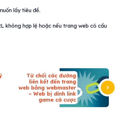
uốn lấy tiêu đề.
URL không hợp lệ hoặc nếu trang web có cấu
ỹ
Từ chối các đường
liên kết đến trang
web bằng webmaster
– Web bị dính link
game cá cược