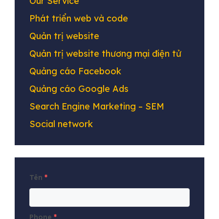
Our Service
Phát triển web và code
Quản trị website
Quản trị website thương mại điện tử
Quảng cáo Facebook
Quảng cáo Google Ads
Search Engine Marketing – SEM
Social network
Tên
*
Phone
*