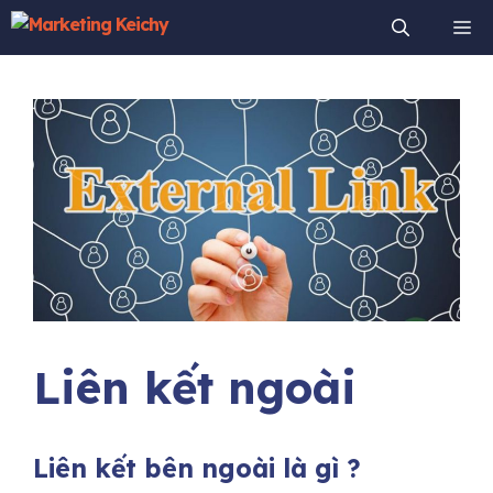
Chuyển
Me
đến
nội
dung
Liên kết ngoài
Liên kết bên ngoài là gì ?