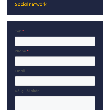
Social network
Tên
*
Phone
*
Email
Để lại lời nhắn