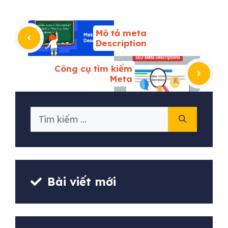
Mô tả meta
Description
Công cụ tìm kiếm
Meta
Tìm
kiếm
cho:
Bài viết mới