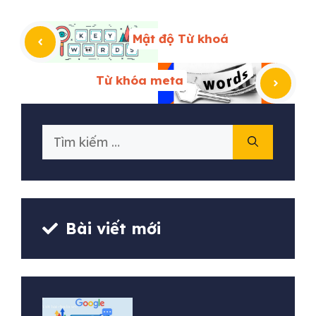
Mật độ Từ khoá
Từ khóa meta
Tìm
kiếm
cho:
Bài viết mới