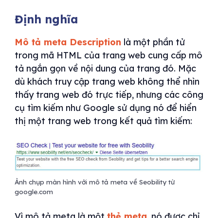
Định nghĩa
Mô tả meta Description
là một phần tử
trong mã HTML của trang web cung cấp mô
tả ngắn gọn về nội dung của trang đó. Mặc
dù khách truy cập trang web không thể nhìn
thấy trang web đó trực tiếp, nhưng các công
cụ tìm kiếm như Google sử dụng nó để hiển
thị một trang web trong kết quả tìm kiếm:
Ảnh chụp màn hình với mô tả meta về Seobility từ
google.com
Vì mô tả meta là một
thẻ meta
, nó được chỉ