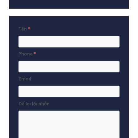
Tên
*
Phone
*
Email
Để lại lời nhắn