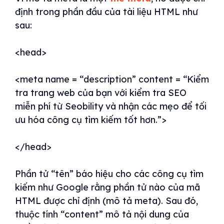
định trong phần đầu của tài liệu HTML như
sau:
<head>
<meta name = “description” content = “Kiểm
tra trang web của bạn với kiểm tra SEO
miễn phí từ Seobility và nhận các mẹo để tối
ưu hóa công cụ tìm kiếm tốt hơn.”>
</head>
Phần tử “tên” báo hiệu cho các công cụ tìm
kiếm như Google rằng phần tử nào của mã
HTML được chỉ định (mô tả meta). Sau đó,
thuộc tính “content” mô tả nội dung của