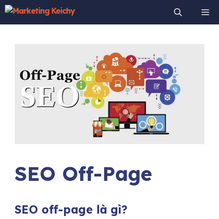
Chuyển
Me
đến
nội
dung
SEO Off-Page
SEO off-page là gì?