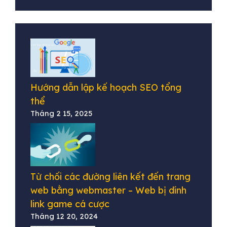
Hướng dẫn lập kế hoạch SEO tổng
thể
Tháng 2 15, 2025
Từ chối các đường liên kết đến trang
web bằng webmaster – Web bị dính
link game cá cược
Tháng 12 20, 2024