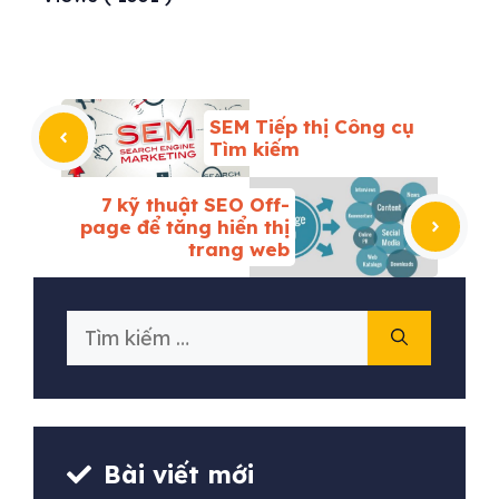
SEM Tiếp thị Công cụ
Tìm kiếm
7 kỹ thuật SEO Off-
page để tăng hiển thị
trang web
Tìm
kiếm
cho:
Bài viết mới