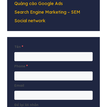
Quảng cáo Google Ads
Search Engine Marketing – SEM
Social network
Tên
*
Phone
*
Email
Để lại lời nhắn