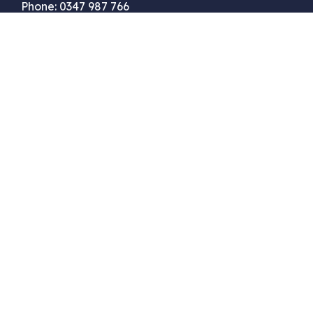
Phone: 0347 987 766
Email: keichytran@gmail.com
Web: quangcaoquantriwebsite.com
Địa chỉ: 18 Đường ven, Xã Diên Phú, Huyện Diên
Khánh, Tỉnh Khánh Hòa
DỊCH VỤ MARKETING
DỊCH VỤ WEBSITE
SOCIAL NETWORK