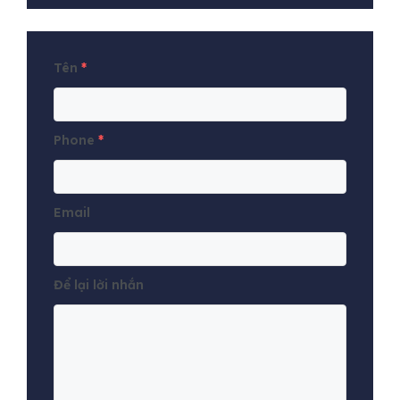
Tên
*
Phone
*
Email
Để lại lời nhắn