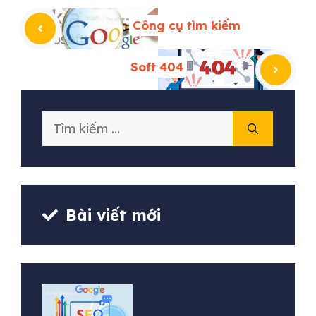
Công cụ tìm kiếm
Soft 404
Tìm
kiếm
cho:
Bài viết mới