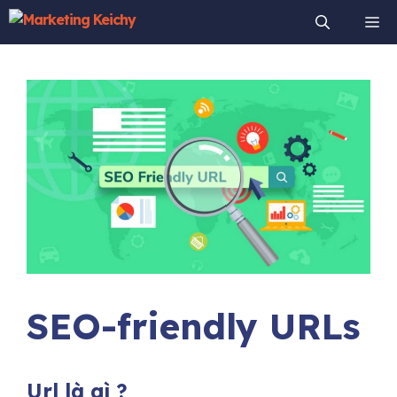
Chuyển
Me
đến
nội
dung
SEO-friendly URLs
Url là gì ?