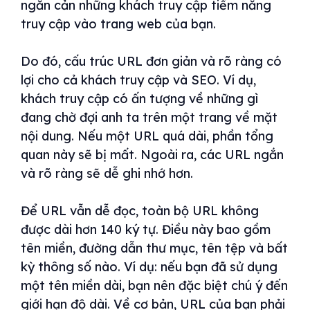
ngăn cản những khách truy cập tiềm năng
truy cập vào trang web của bạn.
Do đó, cấu trúc URL đơn giản và rõ ràng có
lợi cho cả khách truy cập và SEO. Ví dụ,
khách truy cập có ấn tượng về những gì
đang chờ đợi anh ta trên một trang về mặt
nội dung. Nếu một URL quá dài, phần tổng
quan này sẽ bị mất. Ngoài ra, các URL ngắn
và rõ ràng sẽ dễ ghi nhớ hơn.
Để URL vẫn dễ đọc, toàn bộ URL không
được dài hơn 140 ký tự. Điều này bao gồm
tên miền, đường dẫn thư mục, tên tệp và bất
kỳ thông số nào. Ví dụ: nếu bạn đã sử dụng
một tên miền dài, bạn nên đặc biệt chú ý đến
giới hạn độ dài. Về cơ bản, URL của bạn phải