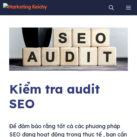
Chuyển
Me
đến
nội
dung
Kiểm tra audit
SEO
Để đảm bảo rằng tất cả các phương pháp
SEO đang hoạt động trong thực tế , bạn cần