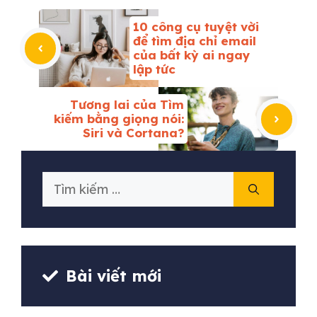
10 công cụ tuyệt vời
để tìm địa chỉ email
của bất kỳ ai ngay
lập tức
Tương lai của Tìm
kiếm bằng giọng nói:
Siri và Cortana?
Tìm
kiếm
cho:
Bài viết mới