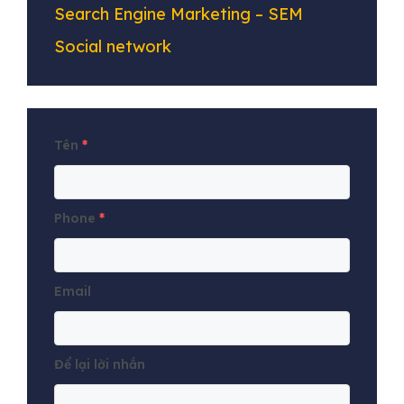
Search Engine Marketing – SEM
Social network
Tên
*
Phone
*
Email
Để lại lời nhắn