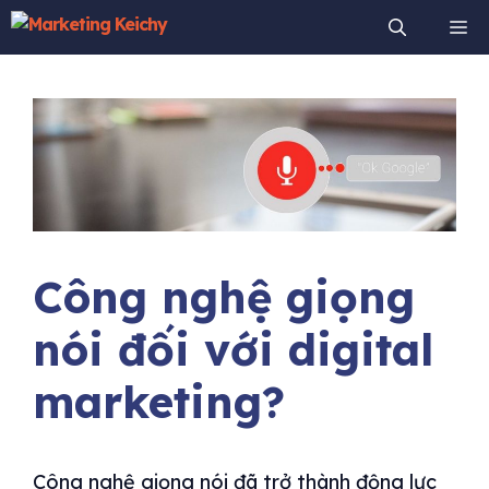
Chuyển
Me
đến
nội
dung
Công nghệ giọng
nói đối với digital
marketing?
Công nghệ giọng nói đã trở thành động lực