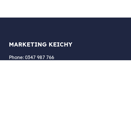
MARKETING KEICHY
Phone: 0347 987 766
Email: keichytran@gmail.com
Web: quangcaoquantriwebsite.com
Địa chỉ: 18 Đường ven, Xã Diên Phú, Huyện Diên
Khánh, Tỉnh Khánh Hòa
DỊCH VỤ MARKETING