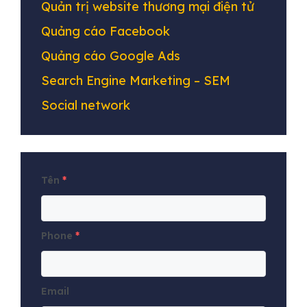
Quản trị website thương mại điện tử
Quảng cáo Facebook
Quảng cáo Google Ads
Search Engine Marketing – SEM
Social network
Tên
*
Phone
*
Email