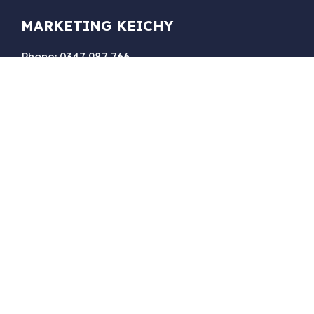
MARKETING KEICHY
Phone: 0347 987 766
Email: keichytran@gmail.com
Web: quangcaoquantriwebsite.com
Địa chỉ: 18 Đường ven, Xã Diên Phú, Huyện Diên
Khánh, Tỉnh Khánh Hòa
DỊCH VỤ MARKETING
DỊCH VỤ WEBSITE