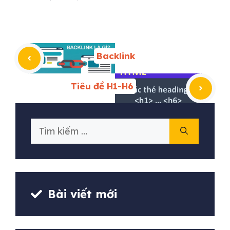
Backlink
Tiêu đề H1-H6
Tìm
kiếm
cho:
Bài viết mới