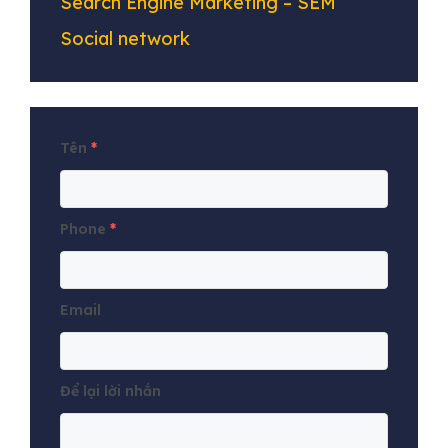
Search Engine Marketing – SEM
Social network
Tên
*
Phone
*
Email
Để lại lời nhắn