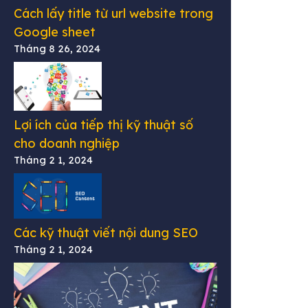
Cách lấy title từ url website trong
Google sheet
Tháng 8 26, 2024
Lợi ích của tiếp thị kỹ thuật số
cho doanh nghiệp
Tháng 2 1, 2024
Các kỹ thuật viết nội dung SEO
Tháng 2 1, 2024