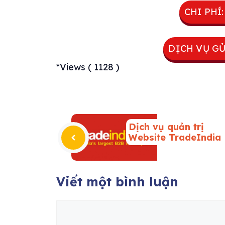
CHI PHÍ
DỊCH VỤ G
*Views ( 1128 )
Dịch vụ quản trị
Website TradeIndia
Viết một bình luận
Bình
luận