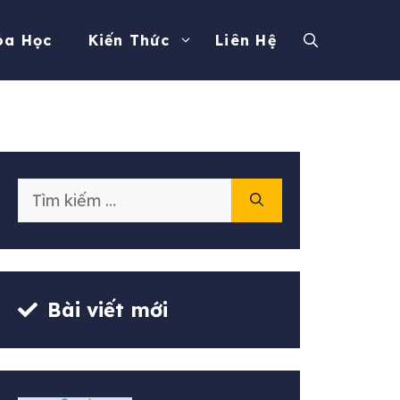
óa Học
Kiến Thức
Liên Hệ
Tìm
kiếm
cho:
Bài viết mới