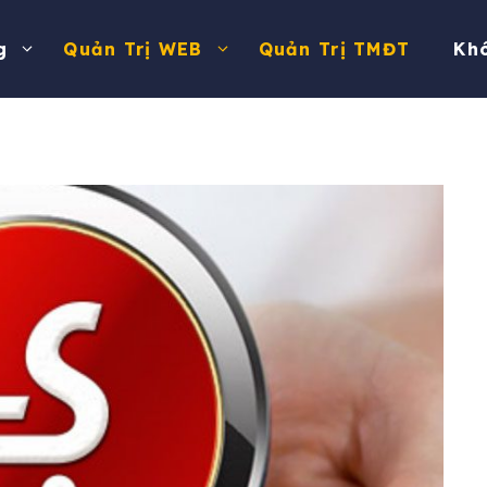
g
Quản Trị WEB
Quản Trị TMĐT
Kh