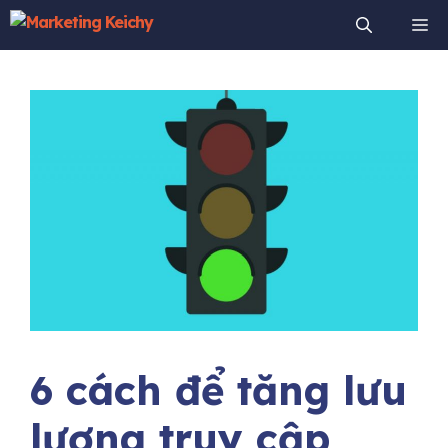
Chuyển
Me
đến
nội
dung
6 cách để tăng lưu
lượng truy cập