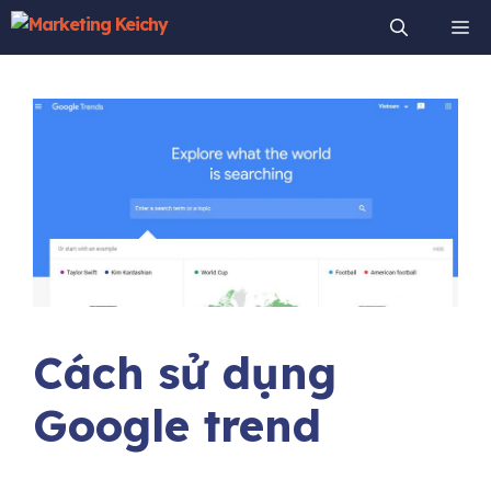
Chuyển
Me
đến
nội
dung
Cách sử dụng
Google trend