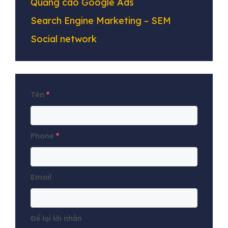
Quảng cáo Google Ads
Search Engine Marketing – SEM
Social network
Tên
*
Phone
*
Email
Để lại lời nhắn