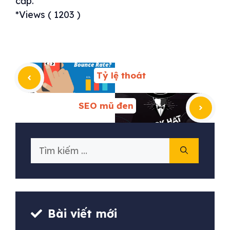
cấp.
*Views ( 1203 )
Tỷ lệ thoát
SEO mũ đen
Tìm
kiếm
cho:
Bài viết mới