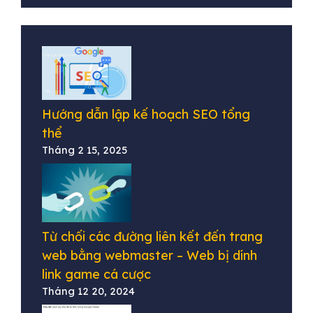
Hướng dẫn lập kế hoạch SEO tổng
thể
Tháng 2 15, 2025
Từ chối các đường liên kết đến trang
web bằng webmaster – Web bị dính
link game cá cược
Tháng 12 20, 2024