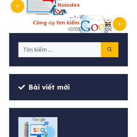
Noindex
Công cụ tìm kiếm
Tìm
kiếm
cho:
Bài viết mới