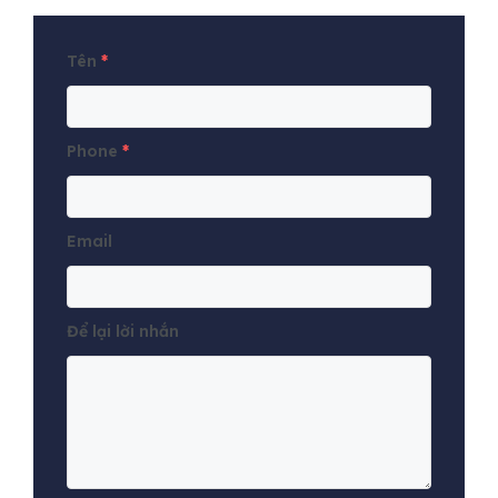
Tên
*
Phone
*
Email
Để lại lời nhắn