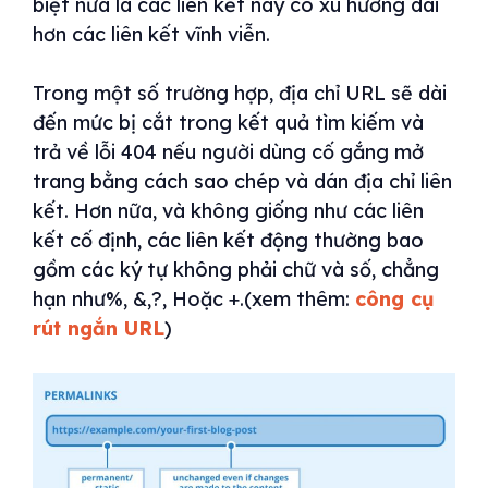
biệt nữa là các liên kết này có xu hướng dài
hơn các liên kết vĩnh viễn.
Trong một số trường hợp, địa chỉ URL sẽ dài
đến mức bị cắt trong kết quả tìm kiếm và
trả về lỗi 404 nếu người dùng cố gắng mở
trang bằng cách sao chép và dán địa chỉ liên
kết. Hơn nữa, và không giống như các liên
kết cố định, các liên kết động thường bao
gồm các ký tự không phải chữ và số, chẳng
hạn như%, &,?, Hoặc +.(xem thêm:
công cụ
rút ngắn URL
)