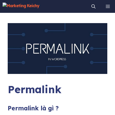
Chuyển
Me
đến
nội
dung
Permalink
Permalink là gì ?