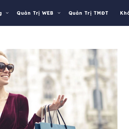
g
Quản Trị WEB
Quản Trị TMĐT
Kh