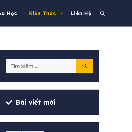
óa Học
Kiến Thức
Liên Hệ
Tìm
kiếm
cho:
Bài viết mới