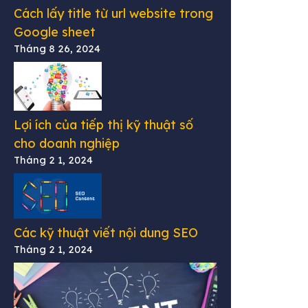
Cách lấy title từ url website trong
Google sheet
Tháng 8 26, 2024
Lợi ích của tiếp thị kỹ thuật số
cho doanh nghiệp
Tháng 2 1, 2024
Các kỹ thuật viết nội dung SEO
Tháng 2 1, 2024