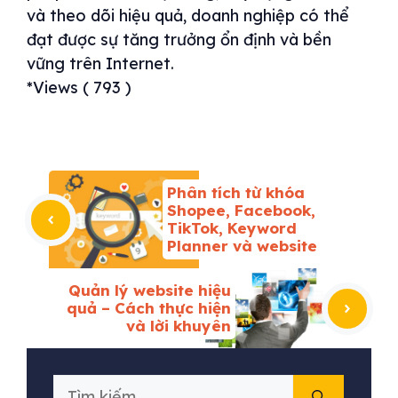
và theo dõi hiệu quả, doanh nghiệp có thể
đạt được sự tăng trưởng ổn định và bền
vững trên Internet.
*Views ( 793 )
Phân tích từ khóa
Shopee, Facebook,
TikTok, Keyword
Planner và website
Quản lý website hiệu
quả – Cách thực hiện
và lời khuyên
Tìm