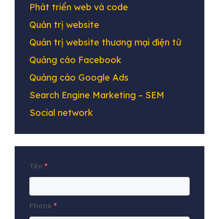
Phát triển web và code
Quản trị website
Quản trị website thương mại điện tử
Quảng cáo Facebook
Quảng cáo Google Ads
Search Engine Marketing – SEM
Social network
Tên
*
Phone
*