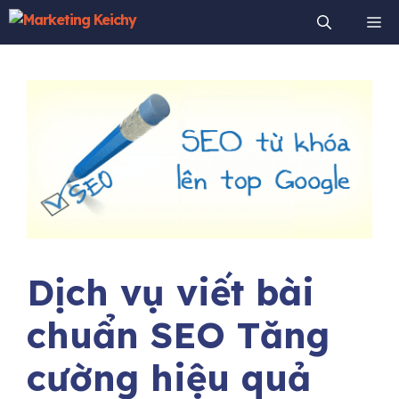
Chuyển
Me
đến
nội
dung
Dịch vụ viết bài
chuẩn SEO Tăng
cường hiệu quả