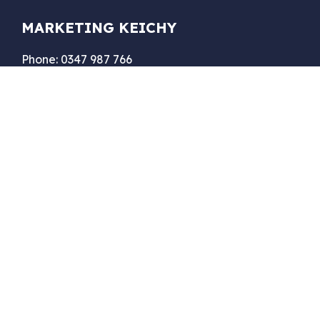
MARKETING KEICHY
Phone: 0347 987 766
Email: keichytran@gmail.com
Web: quangcaoquantriwebsite.com
Địa chỉ: 18 Đường ven, Xã Diên Phú, Huyện Diên
Khánh, Tỉnh Khánh Hòa
DỊCH VỤ MARKETING
DỊCH VỤ WEBSITE