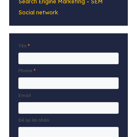
Search Engine Marketing – SEM
Social network
Tên
*
Phone
*
Email
Để lại lời nhắn