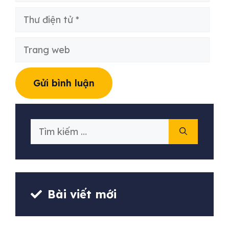
Thư
điện
tử
Trang
web
Tìm
kiếm
cho:
Bài viết mới