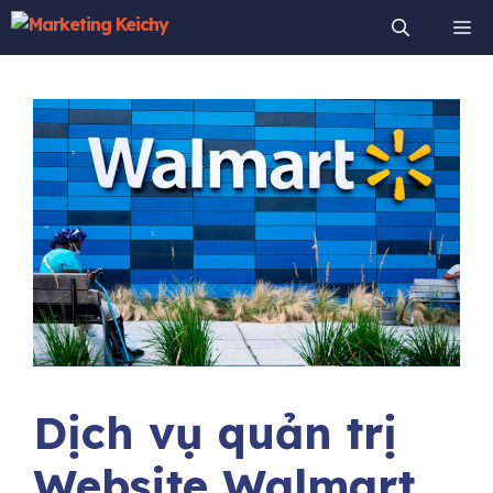
Chuyển
Me
đến
nội
dung
Dịch vụ quản trị
Website Walmart